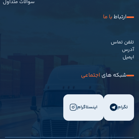
ارتباط 
با ما
	09171717508								
تلفن تماس
																		بندر بوشهر-خیابا
آدرس
nfo@meydaf.com								
ایمیل
شبکه های 
اجتماعی
تگرام
اینستاگرام