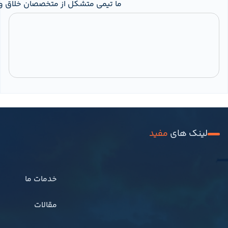
						ما تیمی متشکل از متخصصان خلاق و با تجربه هستیم که سال‌ها در زمینه طراحی، توسعه و مشاوره کسب‌وکار فعالیت کرده‌ایم. تمرکز اصلی ما ارائه راهکارهای هدفمند و استراتژیک است که به برندها کمک کند مسیر رشد خود را با اطمینان و کارآمدی طی کنند. از تحلیل بازار و تدوین استراتژی کسب‌وکار گرفته تا طراحی هویت بصری و بهینه‌سازی تجربه کاربر...					
لینک های 
مفید
										خدمات ما									
										خانه							
										مقالات									
										درباره ما							
										سوالات متداول									
										تماس باما							