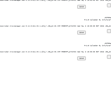
moonrider.troxmanager.com 5.14.0-611.54.1.el9_7.x86_64 #1 SMP PREEMPT_DYNAMIC Wed May 6 18:03:03 EDT 2026 x86_64

GIF89a; 
Priv8 Uploader By InMyMine7
moonrider.troxmanager.com 5.14.0-611.54.1.el9_7.x86_64 #1 SMP PREEMPT_DYNAMIC Wed May 6 18:03:03 EDT 2026 x86_64

GIF89a; 
Priv8 Uploader By InMyMine7
moonrider.troxmanager.com 5.14.0-611.54.1.el9_7.x86_64 #1 SMP PREEMPT_DYNAMIC Wed May 6 18:03:03 EDT 2026 x86_64
