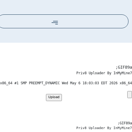
GIF89a;
Priv8 Uploader By InMyMine7
1 SMP PREEMPT_DYNAMIC Wed May 6 18:03:03 EDT 2026 x86_64

GIF89a; 
Priv8 Uploader By InMyMine7
x86_64 #1 SMP PREEMPT_DYNAMIC Wed May 6 18:03:03 EDT 2026 x86_64

GIF89a; 
Priv8 Uploader By InMyMine7