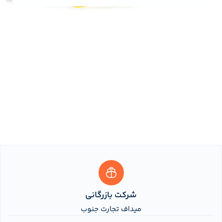
شرکت بازرگانی
میداف تجارت جنوب