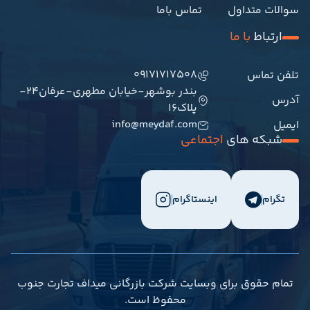
سوالات متداول
تماس باما
ارتباط
با ما
09171717508
تلفن تماس
بندر بوشهر-خیابان مطهری-عرفان24-
آدرس
پلاک16
info@meydaf.com
ایمیل
شبکه های
اجتماعی
تگرام
اینستاگرام
تمام حقوق برای وبسایت شرکت بازرگانی میداف تجارت جنوب
محفوظ است.