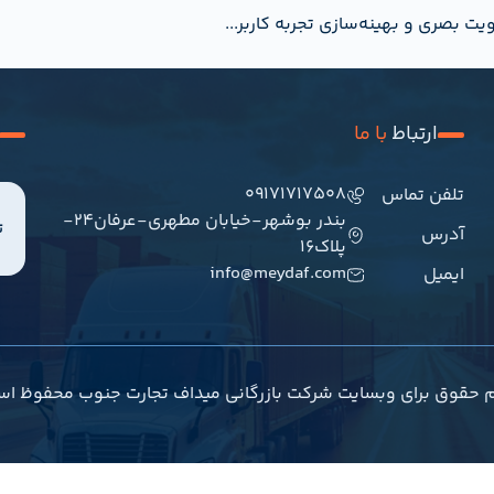
یت بصری و بهینه‌سازی تجربه کاربر...
ارتباط
با ما
09171717508
تلفن تماس
بندر بوشهر-خیابان مطهری-عرفان24-
ت
آدرس
پلاک16
info@meydaf.com
ایمیل
م حقوق برای وبسایت شرکت بازرگانی میداف تجارت جنوب محفوظ اس