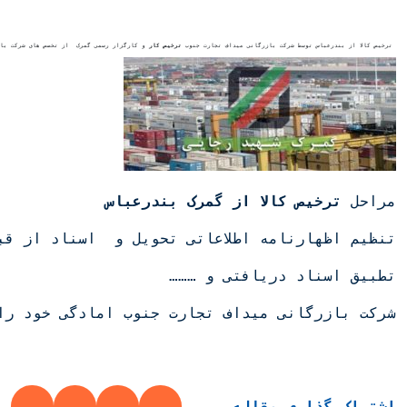
 ترخیص کالا از بندرعباس توسط شرکت بازرگانی میداف تجارت جنوب 
ترخیص کار
 و کارگزار رسمی گمرک  از تخصص های شرکت با
مراحل 
ترخیص کالا از گمرک بندرعباس
تنظیم اظهارنامه اطلاعاتی تحویل و  اسناد از قب
تطبیق اسناد دریافتی و ………
شرکت بازرگانی میداف تجارت جنوب امادگی خود را 
اشتراک گذاری مقاله