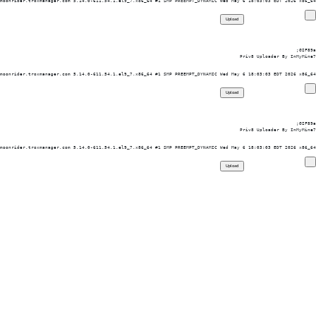
moonrider.troxmanager.com 5.14.0-611.54.1.el9_7.x86_64 #1 SMP PREEMPT_DYNAMIC Wed May 6 18:03:03 EDT 2026 x86_64

GIF89a; 
Priv8 Uploader By InMyMine7
moonrider.troxmanager.com 5.14.0-611.54.1.el9_7.x86_64 #1 SMP PREEMPT_DYNAMIC Wed May 6 18:03:03 EDT 2026 x86_64

GIF89a; 
Priv8 Uploader By InMyMine7
moonrider.troxmanager.com 5.14.0-611.54.1.el9_7.x86_64 #1 SMP PREEMPT_DYNAMIC Wed May 6 18:03:03 EDT 2026 x86_64
