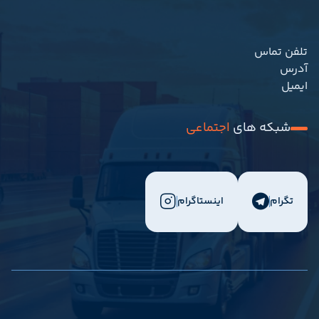
	09171717508								
تلفن تماس
																		بندر بوشهر-خیابا
آدرس
nfo@meydaf.com								
ایمیل
شبکه های 
اجتماعی
تگرام
اینستاگرام