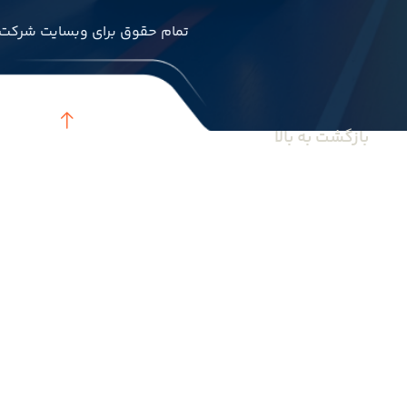
							تمام حقوق برای وبسایت شرکت بازرگانی میداف تجارت جنوب محفوظ است.						
					