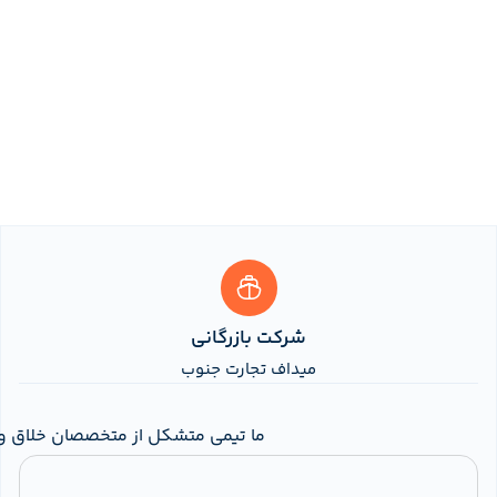
شرکت بازرگانی
میداف تجارت جنوب
						ما تیمی متشکل از متخصصان خلاق و با تجربه هستیم که سال‌ها در زمینه طراحی، توسعه و مشاوره کسب‌وکار فعالیت کرده‌ایم. تمرکز اصلی ما ارائه راهکارهای هدفمند و استراتژیک است که به برندها کمک کند مسیر رشد خود را با اطمینان و کارآمدی طی کنند. از تحلیل بازار و تدوین استراتژی کسب‌وکار گرفته تا طراحی هویت بصری و بهینه‌سازی تجربه کاربر...					