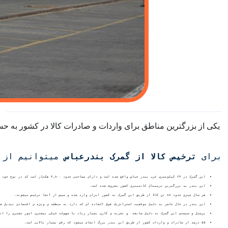
 یکی از بزرگترین مناطق برای واردات و صادرات کالا در کشور به حس
برای 
ترخیص کالا از گمرک بندرعباس
 میتوانیم از 
این گمرک در ۲۳ کیلومتری غرب بندر عباس واقع شده است و دارای مساحتی حدود ۴٫۸۰۰ هکتار است که در نوع خود بی نظیر است.
این بندر به بزرگترین ترمینال کانتینری کشور معروف شده است.
هر سال چیزی حدود ۸۸ تن کالا از طریق این گمرک به کشور ایران وارد شده و سپس از آنجا ترخیص میشوند.
این بندر در حال حاضر به دلیل موقعیت استراتژیک فوق العاده ای که دارد به منطقه ی ویژه ی اقتصادی تبدیل ش
پرسنل و سیستم این گمرک به دلیل سابقه  و تجربه ی کاری بسیار زیاد با سهولت خیلی بیشتری امور مشتری را ان
۵۵ درصد از صادرات و واردات کشور از طریق این بندر بزرگ انجام میشود که رقم بسیار بالایی است.