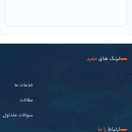
لینک های 
مفید
										خدمات ما									
										خانه							
										مقالات									
										درباره ما							
										سوالات متداول									
										تماس باما							
ارتباط 
با ما